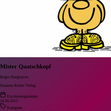
Mister Quatschkopf
Roger Hargreaves
Susanna Rieder Verlag
Erscheinungsdatum
24.09.2015
Kategorie