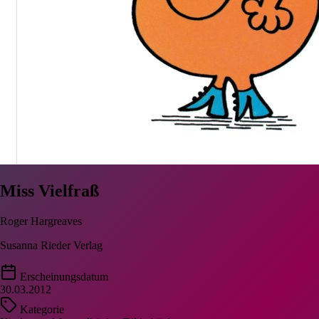
Miss Vielfraß
Roger Hargreaves
Susanna Rieder Verlag
Erscheinungsdatum
30.03.2012
Kategorie