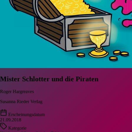
Mister Schlotter und die Piraten
Roger Hargreaves
Susanna Rieder Verlag
Erscheinungsdatum
21.09.2018
Kategorie