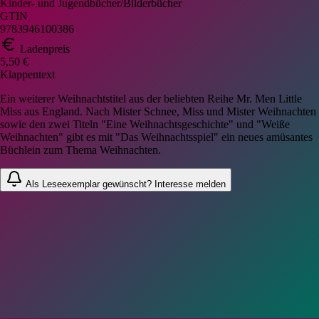
Kinder- und Jugendbücher/Bilderbücher
GTIN
9783946100386
Ladenpreis
5,50 €
Klappentext
Ein weiterer Weihnachtstitel aus der beliebten Reihe Mr. Men Little
Miss aus England. Nach Mister Schnee, Miss und Mister Weihnachten
sowie den zwei Titeln "Eine Weihnachtsgeschichte" und "Weiße
Weihnachten" gibt es mit "Das Weihnachtsspiel" ein neues amüsantes
Büchlein zum Thema Weihnachten.
Als Leseexemplar gewünscht? Interesse melden