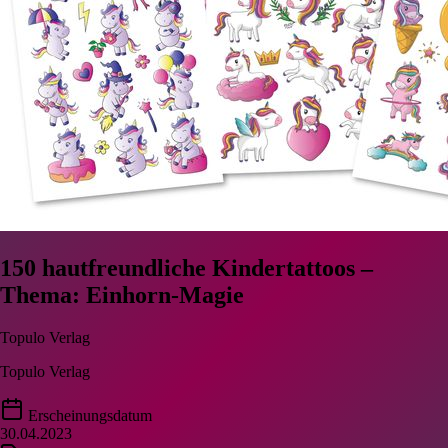
150 hautfreundliche Kindertattoos –
Thema: Einhorn-Magie
Topulo Verlag
Topulo Verlag
Erscheinungsdatum
30.04.2023