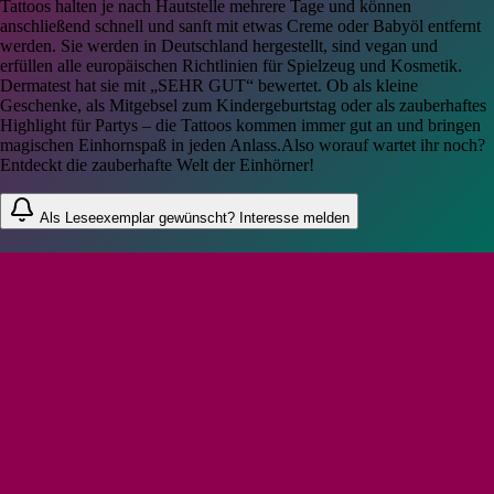
Tattoos halten je nach Hautstelle mehrere Tage und können
anschließend schnell und sanft mit etwas Creme oder Babyöl entfernt
werden. Sie werden in Deutschland hergestellt, sind vegan und
erfüllen alle europäischen Richtlinien für Spielzeug und Kosmetik.
Dermatest hat sie mit „SEHR GUT“ bewertet. Ob als kleine
Geschenke, als Mitgebsel zum Kindergeburtstag oder als zauberhaftes
Highlight für Partys – die Tattoos kommen immer gut an und bringen
magischen Einhornspaß in jeden Anlass.Also worauf wartet ihr noch?
Entdeckt die zauberhafte Welt der Einhörner!
Als Leseexemplar gewünscht? Interesse melden