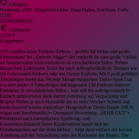
Kategorie
Nonbooks, PBS / Ratgeber/Hobby, Haus/Malen, Zeichnen, Farbe
GTIN
4270003448239
Ladenpreis
12,90 €
Klappentext
150 wunderschöne Einhorn-Tattoos – perfekt für kleine und große
Einhornfans! Im „Einhorn-Magie“-Set entdeckt ihr eine große Vielfalt
an fantasievollen Einhornmotiven in verschiedenen Stilen. Neben
klassischen Einhörnern findet ihr auch außergewöhnliche Designs wie
ein Astronauten-Einhorn oder ein Hexen-Einhorn. Mit 9 prall gefüllten
Tattoobögen bietet das Set jede Menge magischen Tattoo-Spaß.Das
erwartet euch:• 9 Tattoobögen mit insgesamt 150 Einhorn-Tattoos•
Einhörner in verschiedenen Stilen – von süß bis außergewöhnlich•
Einfach anzuwenden dank kurzer Anleitung auf Verpackung und
Bögen• Halten je nach Hautstelle bis zu einer Woche• Schnell und
hautschonend wieder entfernbar• Hergestellt in Deutschland• 100 %
vegan und hautfreundlich• Dermatest-Bewertung: „SEHR GUT“•
Produktion nach europäischen Spielzeug- und
KosmetikrichtlinienUnsere Kindertattoos lassen sich im
Handumdrehen auf die Haut kleben – folgt dazu einfach der kurzen
Anleitung auf der Verpackung oder der Rückseite der Bögen. Die