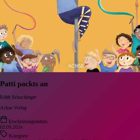
Patti packts an
Edith Schachinger
Achse Verlag
Erscheinungsdatum
02.09.2024
Kategorie