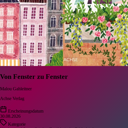
Von Fenster zu Fenster
Malou Gahleitner
Achse Verlag
Erscheinungsdatum
30.08.2026
Kategorie